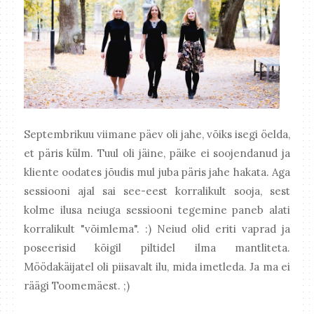
Septembrikuu viimane päev oli jahe, võiks isegi öelda,
et päris külm. Tuul oli jäine, päike ei soojendanud ja
kliente oodates jõudis mul juba päris jahe hakata. Aga
sessiooni ajal sai see-eest korralikult sooja, sest
kolme ilusa neiuga sessiooni tegemine paneb alati
korralikult "võimlema". :) Neiud olid eriti vaprad ja
poseerisid kõigil piltidel ilma mantliteta.
Möödakäijatel oli piisavalt ilu, mida imetleda. Ja ma ei
räägi Toomemäest. ;)