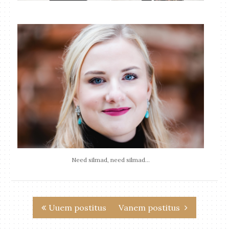
Need silmad, need silmad…
Uuem postitus
Vanem postitus