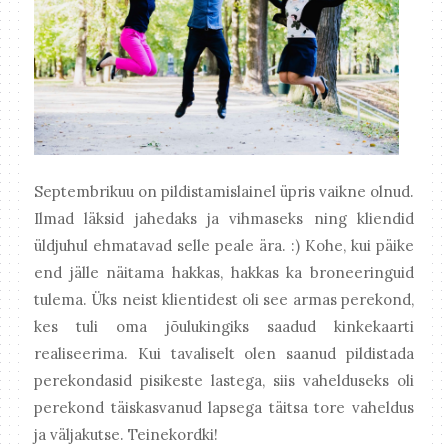
Septembrikuu on pildistamislainel üpris vaikne olnud.
Ilmad läksid jahedaks ja vihmaseks ning kliendid
üldjuhul ehmatavad selle peale ära. :) Kohe, kui päike
end jälle näitama hakkas, hakkas ka broneeringuid
tulema. Üks neist klientidest oli see armas perekond,
kes tuli oma jõulukingiks saadud kinkekaarti
realiseerima. Kui tavaliselt olen saanud pildistada
perekondasid pisikeste lastega, siis vahelduseks oli
perekond täiskasvanud lapsega täitsa tore vaheldus
ja väljakutse. Teinekordki!